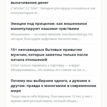
выкачивания денег
{ "articles": [ { "title": "Западня для сердца и кошелька: как
консуматорши иг…
Эмоции под прицелом: как мошенники
манипулируют нашими чувствами
Мошенники — не новое явление, они были всегда. Но
сегодня, благодаря цифровым технологиям,…
15+ неочевидных бытовых привычек
мужчин, которые заметны только после
начала отношений
Стоит только переехать к партнёру — и вдруг
обнаруживаешь, что знаешь его совсем не так, к…
Почему мы выбираем одного, а думаем о
другом: правда о моногамии в современном
мире
Представьте себе Марину. Она замужем 12 лет, у них с
мужем свой уютный мирок, полный общих…