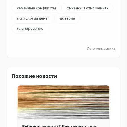
семейные конфликты
финансы в отношениях
психология денег
доверие
планирование
Источник:
ссылка
Похожие новости
Ребёнок молчит? Как снова стать
«Ты